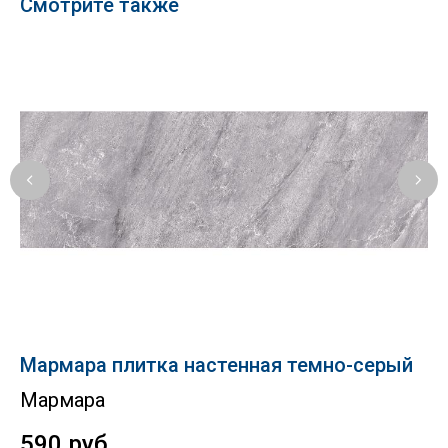
Смотрите также
Мармара плитка настенная темно-серый
Bl
Мармара
К
590
руб.
1