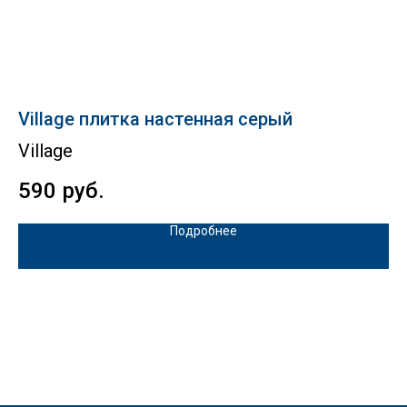
Village плитка настенная серый
Es
Village
К
590
руб.
1
Подробнее