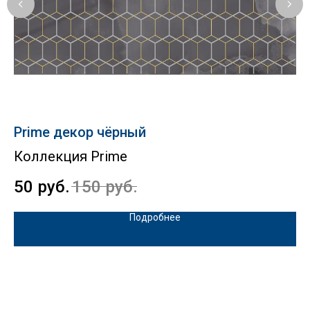
Prime декор чёрный
S
Коллекция Prime
К
50
руб.
150
руб.
1
Подробнее