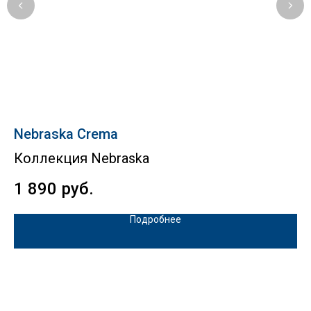
Nebraska Crema
B
Коллекция Nebraska
К
1 890
руб.
5
Подробнее