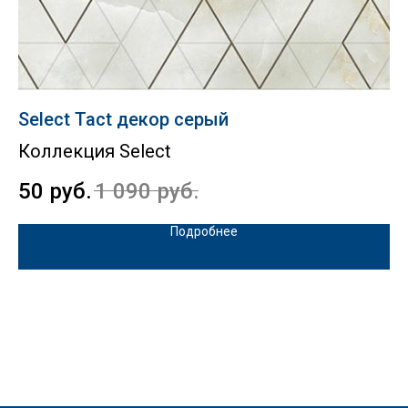
Select Tact декор серый
Fa
Коллекция Select
К
50
руб.
1 090
руб.
1
Подробнее