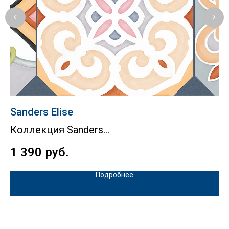
Sanders Elise
A
Коллекция Sanders
К
1 390
руб.
1
Подробнее