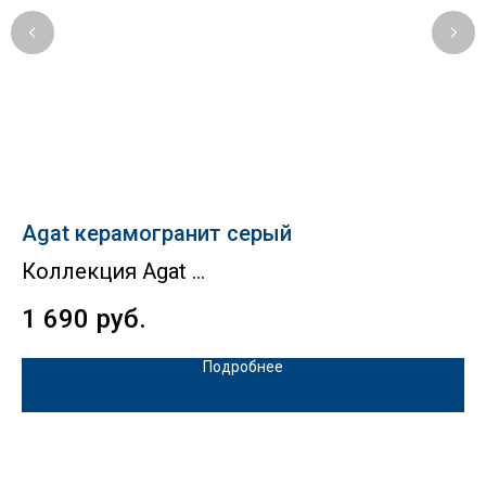
Agat керамогранит серый
Et
Коллекция Agat
К
1 690
руб.
1
Подробнее