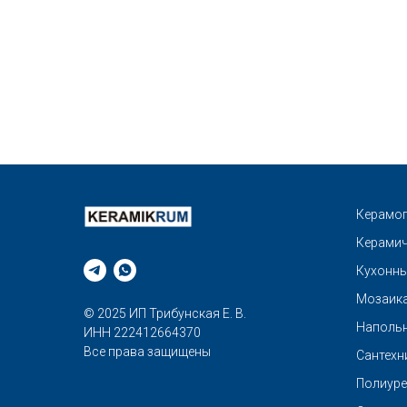
Керамог
Керамич
Кухонны
Мозаик
© 2025 ИП Трибунская Е. В.
Напольн
ИНН 222412664370
Все права защищены
Сантехн
Полиуре