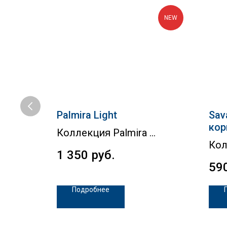
NEW
ит
Palmira Light
Sav
кор
Коллекция Palmira
Кол
1 350
руб.
59
Подробнее