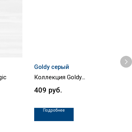
Goldy серый
Del
gic
Коллекция Goldy
Кол
409
руб.
1 
Подробнее