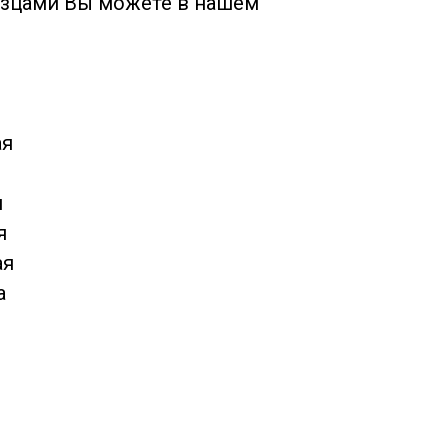
азцами Вы можете в нашем
ая
н
я
ая
а