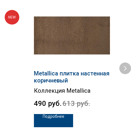
NEW
Metallica плитка настенная
Tab
коричневый
бе
Коллекция Metallica
Tab
490
руб.
613
руб.
1 
Подробнее