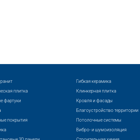
ранит
Гибкая керамика
еская плитка
Клинкерная плитка
е фартуки
Кровля и фасады
а
Благоустройство территории
ые покрытия
Потолочные системы
ика
Вибро- и шумоизоляция
тановые 3D панели
Строительная химия