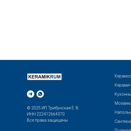
Керамог
Керамич
Кухонны
Мозаик
© 2025 ИП Трибунская Е. В.
Напольн
ИНН 222412664370
Все права защищены
Сантехн
Полиуре