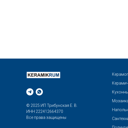
Керамог
Керамич
Кухонны
Мозаик
© 2025 ИП Трибунская Е. В.
Напольн
ИНН 222412664370
Все права защищены
Сантехн
Полиуре