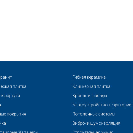
ранит
Гибкая керамика
еская плитка
Клинкерная плитка
е фартуки
Кровля и фасады
а
Благоустройство территории
ые покрытия
Потолочные системы
ика
Вибро- и шумоизоляция
тановые 3D панели
Строительная химия