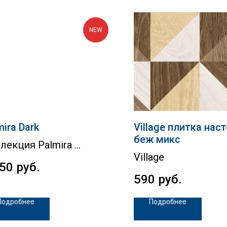
NEW
mira Dark
Village плитка нас
беж микс
лекция Palmira
Village
350
руб.
590
руб.
Подробнее
Подробнее