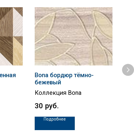
тенная
Bona бордюр тёмно-
Ter
бежевый
бе
Коллекция Bona
Te
30
руб.
59
Подробнее