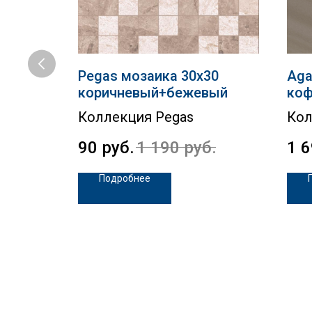
нная
Pegas мозаика 30х30
Aga
коричневый+бежевый
ко
Коллекция Pegas
Кол
90
руб.
1 190
руб.
1 
Подробнее