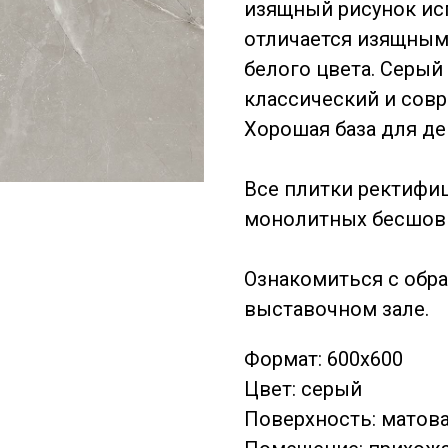
изящный рисунок исп
отличается изящны
белого цвета. Серый
классический и сов
Хорошая база для де
Все плитки ректифи
монолитных бесшовн
Ознакомиться с обр
выставочном зале.
Формат: 600x600
Цвет: серый
Поверхность: матов