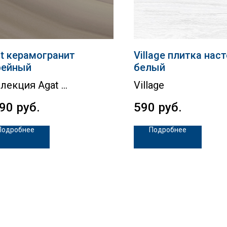
t керамогранит
Village плитка нас
фейный
белый
лекция Agat
Village
690
руб.
590
руб.
Подробнее
Подробнее