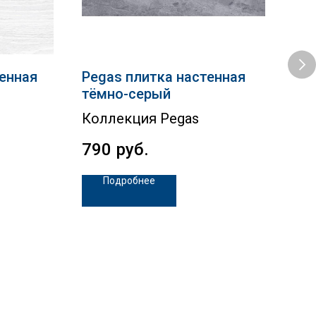
тенная
Pegas плитка настенная
Cry
тёмно-серый
Кол
Коллекция Pegas
1 
790
руб.
Подробнее