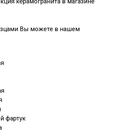
кция керамогранита в магазине
азцами Вы можете в нашем
ая
ая
я
н
й фартук
а