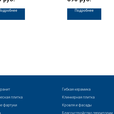
Подробнее
Подробнее
ранит
Гибкая керамика
еская плитка
Клинкерная плитка
е фартуки
Кровля и фасады
а
Благоустройство территории