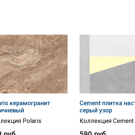
aris керамогранит
Cement плитка нас
ичневый
серый узор
лекция Polaris
Коллекция Cement
0
руб.
590
руб.