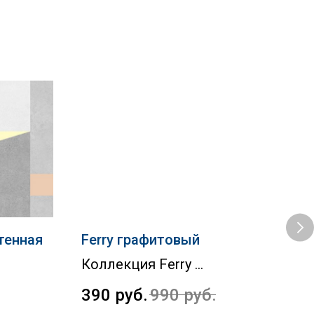
тенная
Ferry графитовый
Det
Коллекция Ferry
Кол
390
руб.
990
руб.
1 