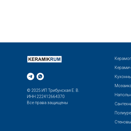
Керамог
Керамич
Кухонны
Мозаик
© 2025 ИП Трибунская Е. В.
Напольн
ИНН 222412664370
Все права защищены
Сантехн
Полиуре
Стеновы