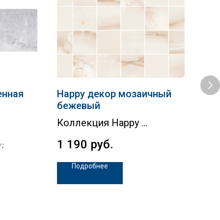
енная
Happy декор мозаичный
Pol
бежевый
ко
Коллекция Happy
Кол
.
1 190
руб.
79
Подробнее