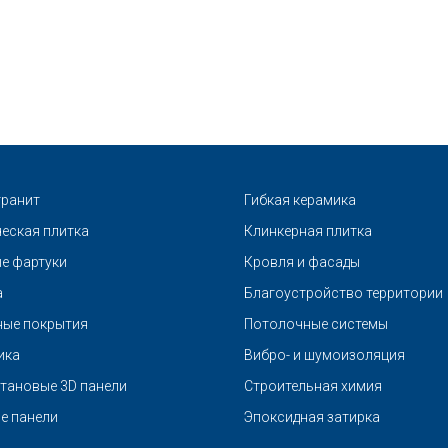
ранит
Гибкая керамика
еская плитка
Клинкерная плитка
е фартуки
Кровля и фасады
а
Благоустройство территории
ые покрытия
Потолочные системы
ика
Вибро- и шумоизоляция
тановые 3D панели
Строительная химия
е панели
Эпоксидная затирка