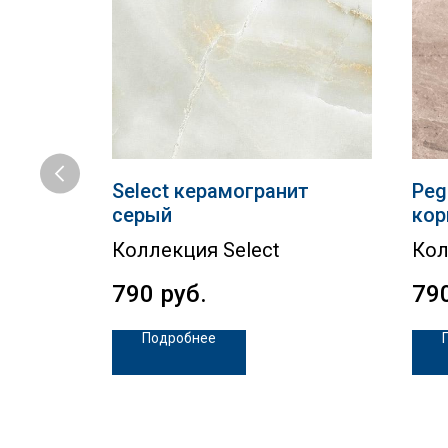
т
Select керамогранит
Peg
серый
кор
Коллекция Select
Кол
790
руб.
79
Подробнее