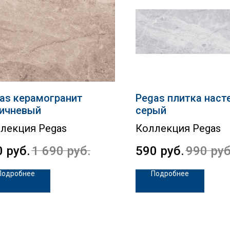
as керамогранит
Pegas плитка наст
ичневый
серый
лекция Pegas
Коллекция Pegas
0
руб.
1 690
руб.
590
руб.
990
руб
Подробнее
Подробнее