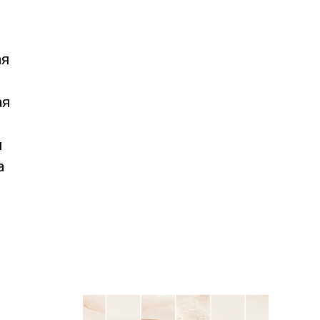
ая
ая
н
а