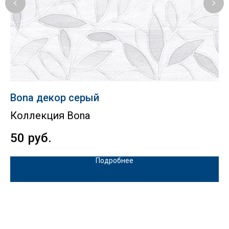
Bona декор серый
П
Коллекция Bona
К
50
руб.
2
Подробнее