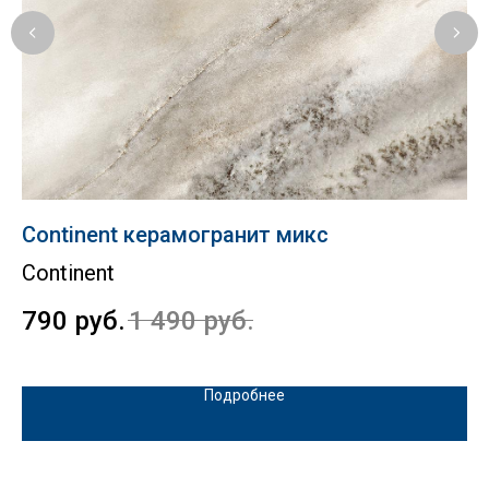
Continent керамогранит микс
Vi
Continent
К
790
руб.
1 490
руб.
1
Подробнее