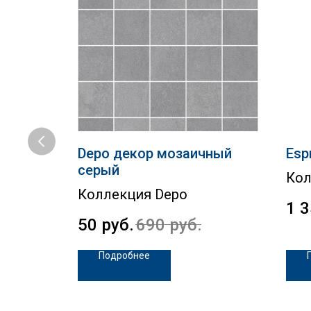
ит
Depo декор мозаичный
Esp
серый
Кол
Коллекция Depo
1 
50
руб.
690
руб.
Подробнее