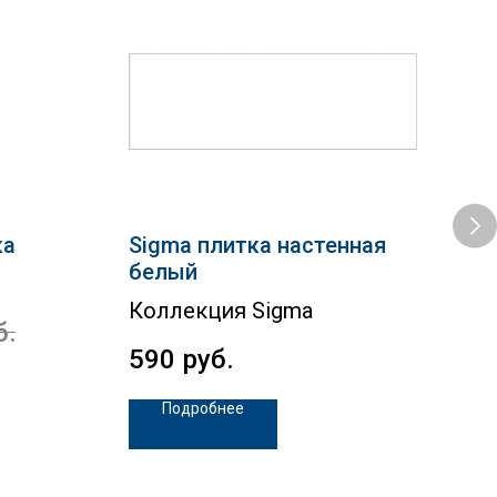
ка
Sigma плитка настенная
Sta
белый
Кол
Коллекция Sigma
б.
2 
590
руб.
Подробнее