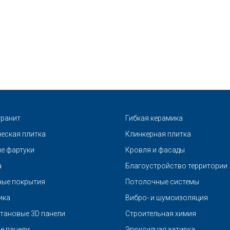
ранит
Гибкая керамика
еская плитка
Клинкерная плитка
е фартуки
Кровля и фасады
а
Благоустройство территории
ые покрытия
Потолочные системы
ика
Вибро- и шумоизоляция
тановые 3D панели
Строительная химия
е панели
Эпоксидная затирка