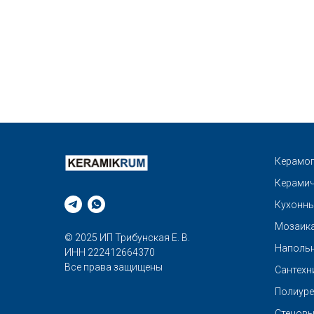
Керамог
Керамич
Кухонны
Мозаик
© 2025 ИП Трибунская Е. В.
Напольн
ИНН 222412664370
Все права защищены
Сантехн
Полиуре
Стеновы