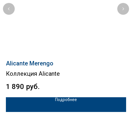
Alicante Merengo
Te
Коллекция Alicante
T
1 890
руб.
2
Подробнее