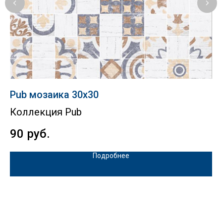
Pub мозаика 30х30
E
Коллекция Pub
К
90
руб.
1
Подробнее