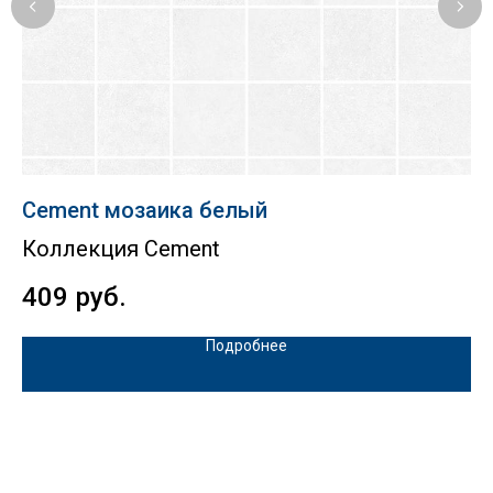
Cement мозаика белый
T
Коллекция Cement
T
409
руб.
5
Подробнее