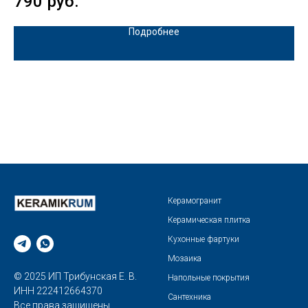
790
руб.
5
Подробнее
Керамогранит
Керамическая плитка
Кухонные фартуки
Мозаика
© 2025 ИП Трибунская Е. В.
Напольные покрытия
ИНН 222412664370
Сантехника
Все права защищены