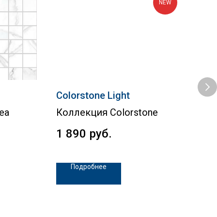
NEW
Сolorstone Light
Afi
се
ea
Коллекция Colorstone
Кол
1 890
руб.
79
Подробнее