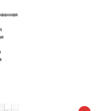
ованная
я
ая
н
а