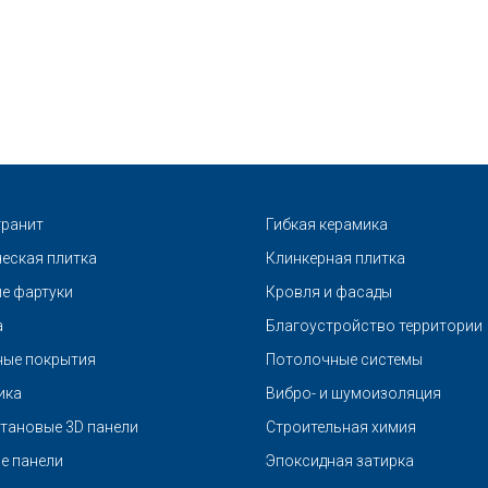
ранит
Гибкая керамика
еская плитка
Клинкерная плитка
е фартуки
Кровля и фасады
а
Благоустройство территории
ые покрытия
Потолочные системы
ика
Вибро- и шумоизоляция
тановые 3D панели
Строительная химия
е панели
Эпоксидная затирка