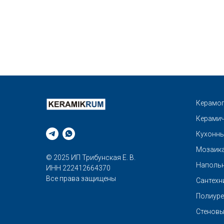
Керамог
Керамич
Кухонны
Мозаик
© 2025 ИП Трибунская Е. В.
Напольн
ИНН 222412664370
Все права защищены
Сантехн
Полиуре
Стеновы