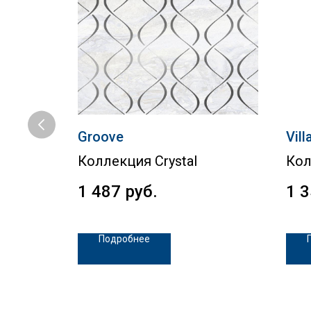
Groove
Vill
Коллекция Crystal
Кол
1 487
руб.
1 
Подробнее