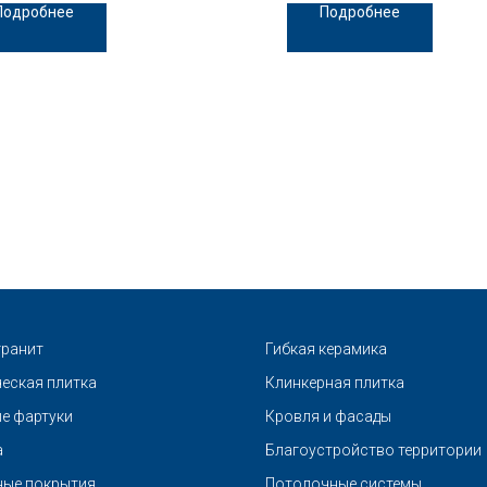
Подробнее
Подробнее
ранит
Гибкая керамика
еская плитка
Клинкерная плитка
е фартуки
Кровля и фасады
а
Благоустройство территории
ые покрытия
Потолочные системы