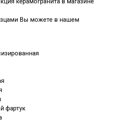
кция керамогранита в магазине
азцами Вы можете в нашем
лизированная
ая
я
н
й фартук
а