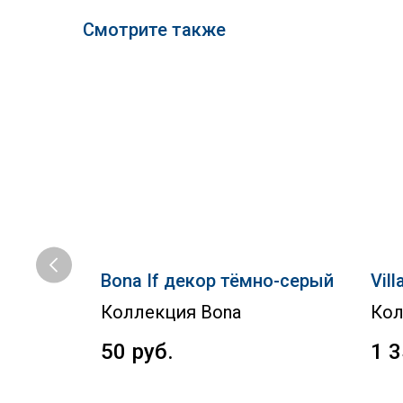
Смотрите также
енная
Bona If декор тёмно-серый
Vill
Коллекция Bona
Кол
50
руб.
1 