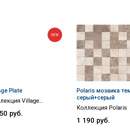
NEW
age Plate
Polaris мозаика те
серый+серый
лекция Village
Коллекция Polaris
350
руб.
1 190
руб.