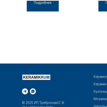
Подробнее
Керамог
Керамич
Кухонны
Мозаик
© 2025 ИП Трибунская Е. В.
Напольн