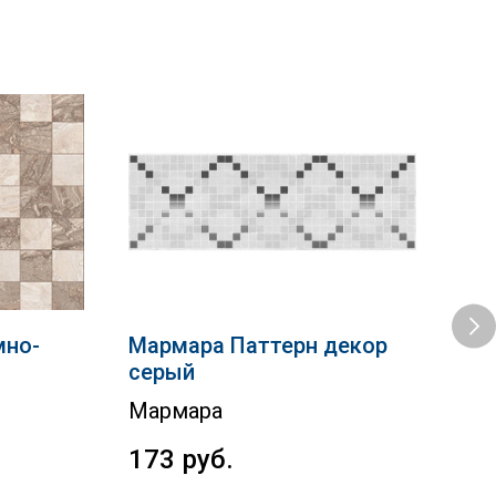
мно-
Мармара Паттерн декор
Int
серый
Кол
Мармара
1 
173
руб.