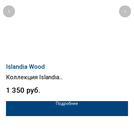
Islandia Wood
B
Коллекция Islandia
К
1 350
руб.
6
Подробнее