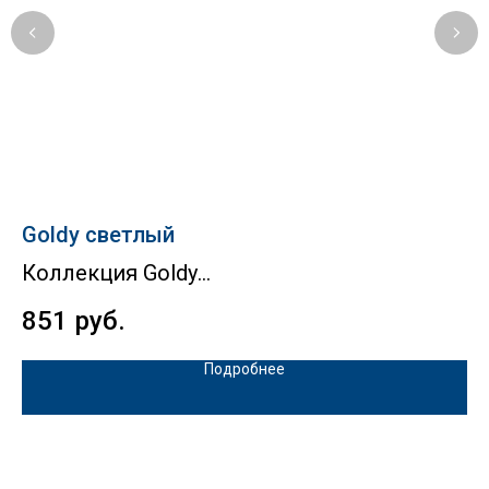
Goldy светлый
П
Коллекция Goldy
К
851
руб.
5
Подробнее