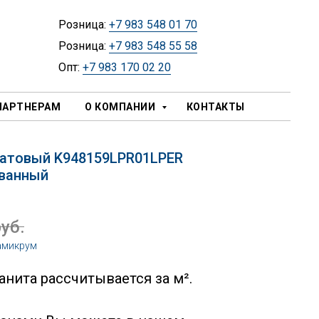
Розница:
+7 983 548 01 70
Розница:
+7 983 548 55 58
Опт:
+7 983 170 02 20
ПАРТНЕРАМ
О КОМПАНИИ
КОНТАКТЫ
гатовый K948159LPR01LPER
ованный
руб.
амикрум
нита рассчитывается за м².