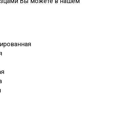
азцами Вы можете в нашем
тированная
я
ая
а
н