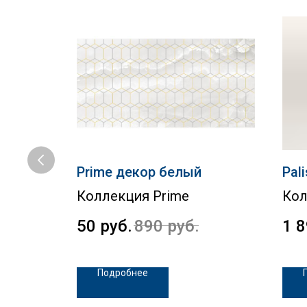
тенная
Prime декор белый
Pal
Коллекция Prime
Кол
50
руб.
890
руб.
1 
Подробнее