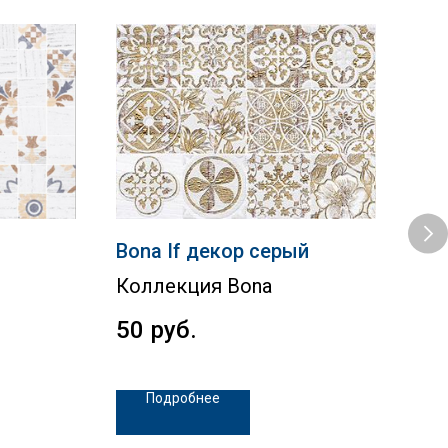
Bona If декор серый
Tab
бе
Коллекция Bona
Tab
50
руб.
59
Подробнее