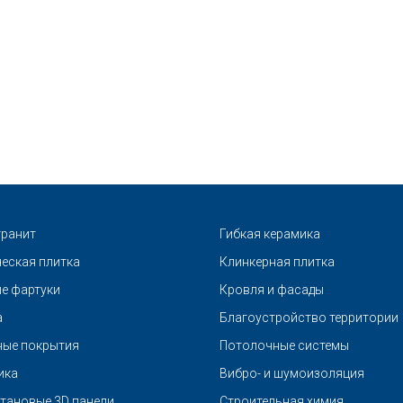
ранит
Гибкая керамика
еская плитка
Клинкерная плитка
е фартуки
Кровля и фасады
а
Благоустройство территории
ые покрытия
Потолочные системы
ика
Вибро- и шумоизоляция
тановые 3D панели
Строительная химия