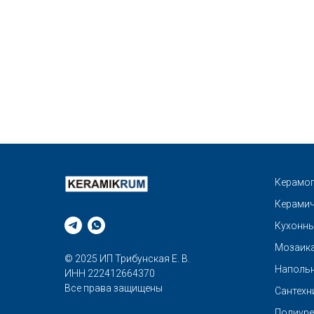
Керамог
Керамич
Кухонны
Мозаик
© 2025 ИП Трибунская Е. В.
Напольн
ИНН 222412664370
Все права защищены
Сантехн
Полиуре