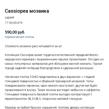
Cassiopea мозаика
Laparet
17-30-00-479
590,00
руб.
Керамическая плитка
Стоимость мозаики рассчитывается за шт.
Коллекция Cassiopea может гордиться естественной передачей белого
каррарского мрамора с выраженными серыми прожилками. Это один из
самых популярных материалов для облицовки ванной комнаты. Горная
порода наделяет интерьер благородством и сдержанной роскошью.
Настенная плитка 20х60 представлена в двух вариантах: с гладкой
глянцевой поверхностью и объёмной трёхмерной мозаикой. Чипы
псевдомозаики неровные, одни немного выступают, другие как будто
проваливаются внутрь. Такая техника выглядит необычно и эффектно.
Глянцевая поверхность базовой плитки выгодно контрастирует с
керамогранитом 38,5х38,5, покрытым матовой глазурью.
Мрамор не требует броских украшений, поэтому декоры коллекции