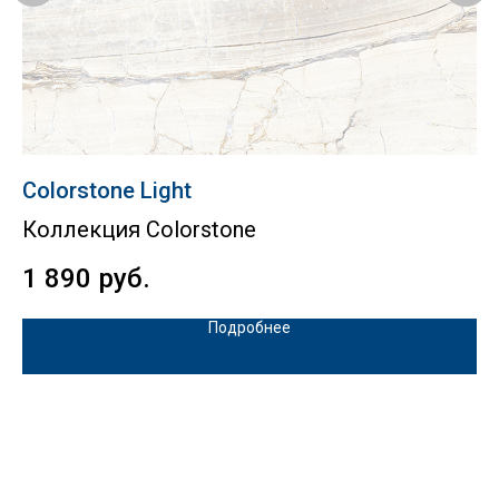
Сolorstone Light
C
Коллекция Colorstone
К
1 890
руб.
5
Подробнее