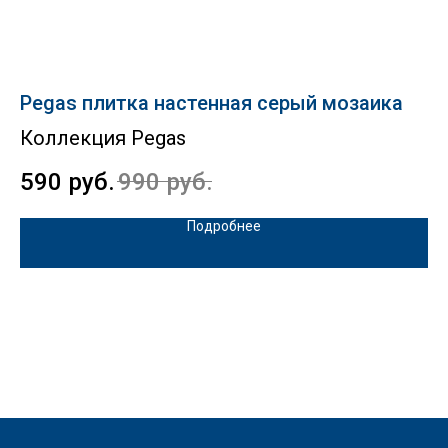
Pegas плитка настенная серый мозаика
M
Коллекция Pegas
К
590
руб.
990
руб.
5
Подробнее