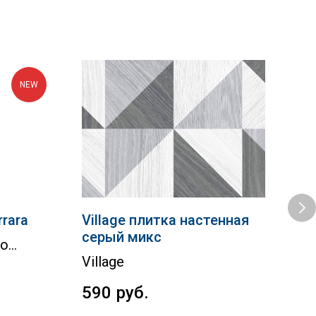
NEW
rrara
Village плитка настенная
Cem
серый микс
се
to
Village
Ко
590
руб.
59