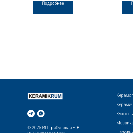
Подробнее
Керамог
Керамич
Кухонны
Мозаик
© 2025 ИП Трибунская Е. В.
Напольн