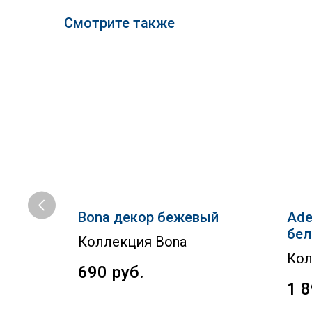
Смотрите также
нит
Bona декор бежевый
Ade
бе
Коллекция Bona
Кол
690
руб.
1 