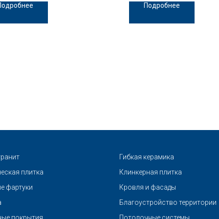
Подробнее
Подробнее
ранит
Гибкая керамика
еская плитка
Клинкерная плитка
е фартуки
Кровля и фасады
а
Благоустройство территории
ые покрытия
Потолочные системы