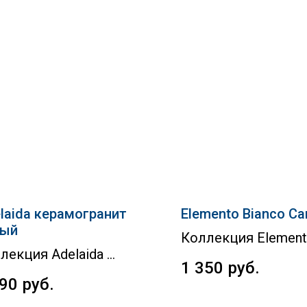
laida керамогранит
Elemento Bianco Ca
лый
Коллекция Elemen
лекция Adelaida
1 350
руб.
890
руб.