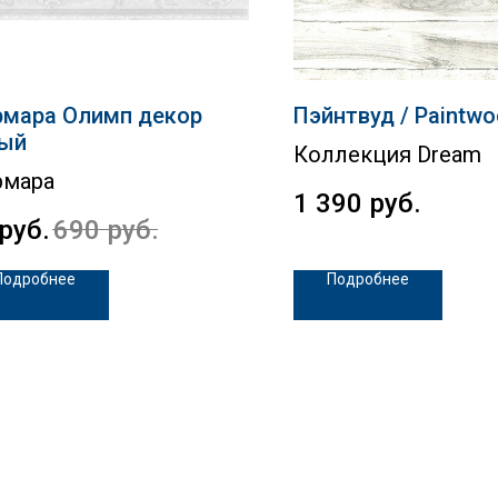
мара Олимп декор
Пэйнтвуд / Paintw
ый
Коллекция Dream
рмара
1 390
руб.
руб.
690
руб.
Подробнее
Подробнее