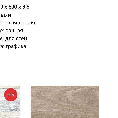
 x 500 x 8.5
евый
ть: глянцевая
: ванная
: для стен
а: графика
NEW