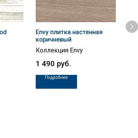
ood
Envy плитка настенная
Go
коричневый
Ко
Коллекция Envy
40
1 490
руб.
Подробнее