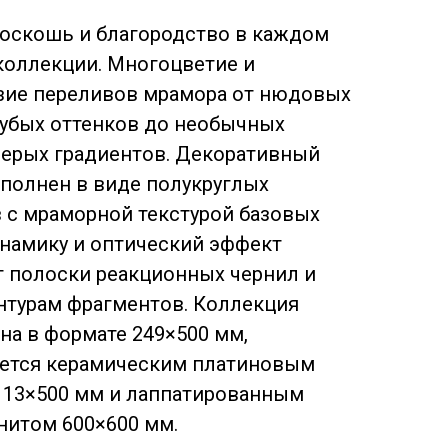
 роскошь и благородство в каждом
коллекции. Многоцветие и
зие переливов мрамора от нюдовых
лубых оттенков до необычных
ерых градиентов. Декоративный
полнен в виде полукруглых
 с мраморной текстурой базовых
инамику и оптический эффект
 полоски реакционных чернил и
онтурам фрагментов. Коллекция
на в формате 249×500 мм,
ется керамическим платиновым
13×500 мм и лаппатированным
нитом 600×600 мм.