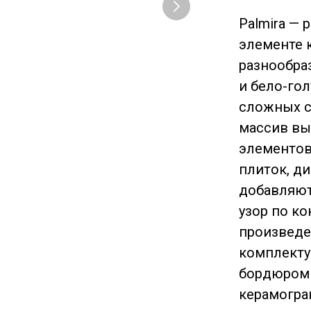
Palmira —
элементе 
разнообра
и бело-го
сложных с
массив вы
элементов
плиток, д
добавляют
узор по к
произведе
комплекту
бордюром 
керамогра