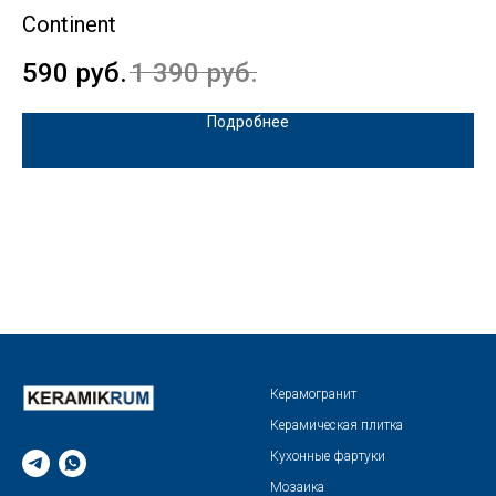
Continent
К
590
руб.
1 390
руб.
4
Подробнее
Керамогранит
Керамическая плитка
Кухонные фартуки
Мозаика