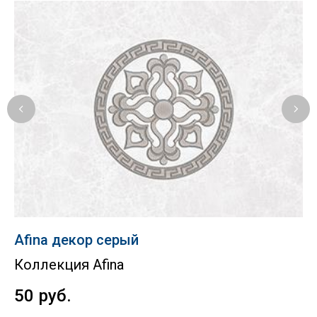
Afina декор серый
Re
Коллекция Afina
К
50
руб.
7