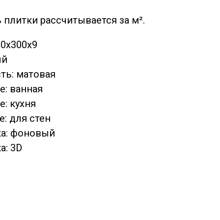
 плитки рассчитывается за м².
00х300х9
ый
ть: матовая
: ванная
: кухня
: для стен
ка: фоновый
а: 3D