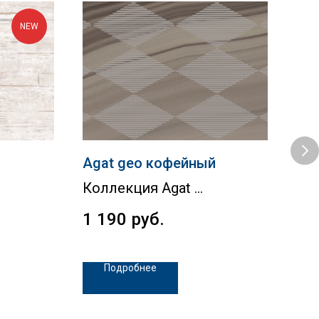
NEW
Agat geo кофейный
Ag
Коллекция Agat
Ко
1 190
руб.
1 
Подробнее