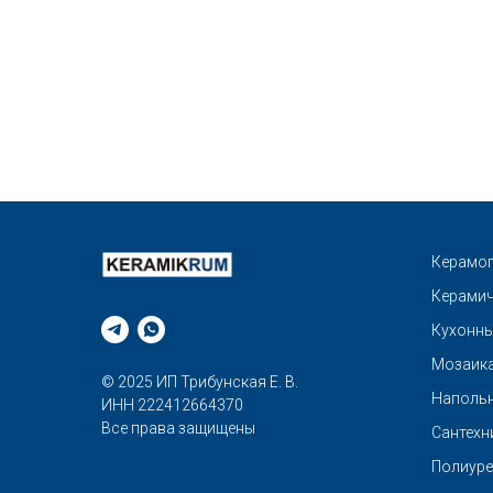
Керамог
Керамич
Кухонны
Мозаик
© 2025 ИП Трибунская Е. В.
Напольн
ИНН 222412664370
Все права защищены
Сантехн
Полиуре