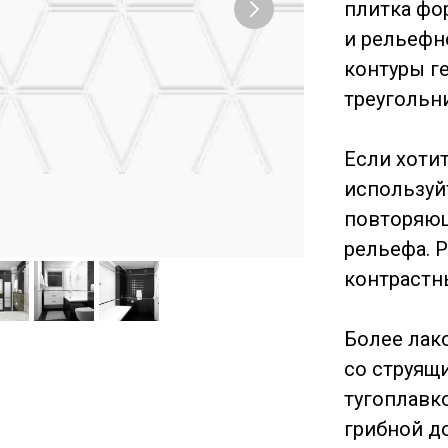
плитка фо
и рельефн
контуры г
треугольн
Если хоти
используй
повторяющ
рельефа. 
контрастн
Более лак
со струящ
тугоплавк
грибной д