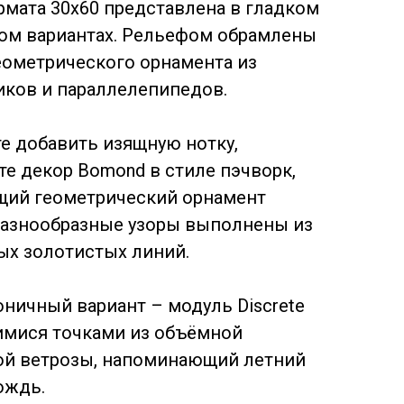
рмата 30х60 представлена в гладком
ом вариантах. Рельефом обрамлены
еометрического орнамента из
иков и параллелепипедов.
те добавить изящную нотку,
те декор Bomond в стиле пэчворк,
ий геометрический орнамент
Разнообразные узоры выполнены из
ых золотистых линий.
оничный вариант – модуль Discrete
имися точками из объёмной
ой ветрозы, напоминающий летний
ождь.