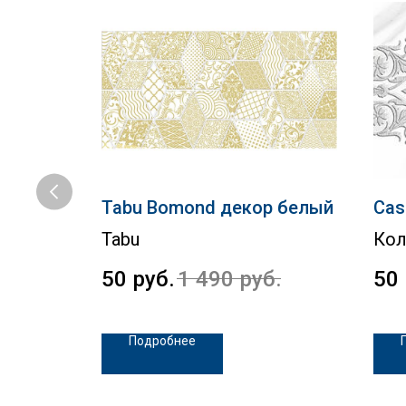
астенная
Tabu Bomond декор белый
Cas
Tabu
Кол
a
50
руб.
1 490
руб.
50
Подробнее