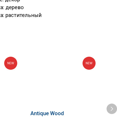
а: дерево
ка: растительный
NEW
NEW
Antique Wood
Del