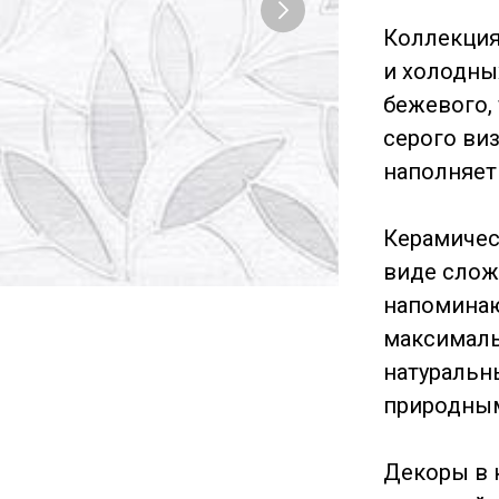
Коллекция
и холодны
бежевого, 
серого ви
наполняет
Керамичес
виде слож
напоминаю
максималь
натуральн
природным
Декоры в 