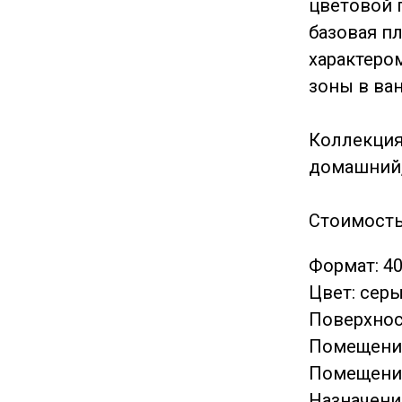
цветовой г
базовая п
характеро
зоны в ва
Коллекция
домашний,
Стоимость
Формат: 4
Цвет: сер
Поверхнос
Помещение
Помещение
Назначени