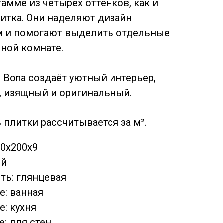
амме из четырёх оттенков, как и
литка. Они наделяют дизайн
м и помогают выделить отдельные
нной комнате.
 Bona создаёт уютный интерьер,
 изящный и оригинальный.
 плитки рассчитывается за м².
00х200х9
ый
ть: глянцевая
: ванная
: кухня
: для стен