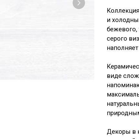
Коллекция
и холодны
бежевого, 
серого ви
наполняет
Керамичес
виде слож
напоминаю
максималь
натуральн
природным
Декоры в 