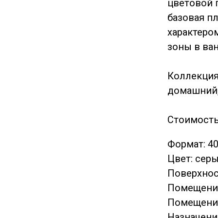
цветовой г
базовая п
характеро
зоны в ва
Коллекция
домашний,
Стоимость
Формат: 4
Цвет: сер
Поверхнос
Помещение
Помещение
Назначение