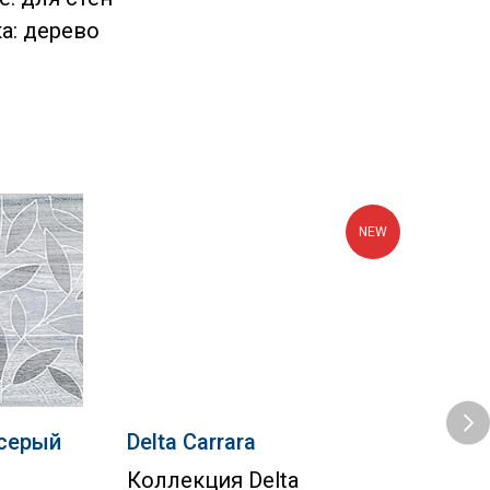
а: дерево
NEW
-серый
Delta Carrara
Pol
ко
Коллекция Delta