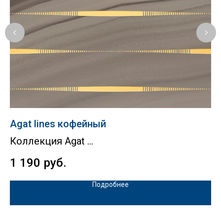
Agat lines кофейный
V
Коллекция Agat
Vi
1 190
руб.
5
Подробнее