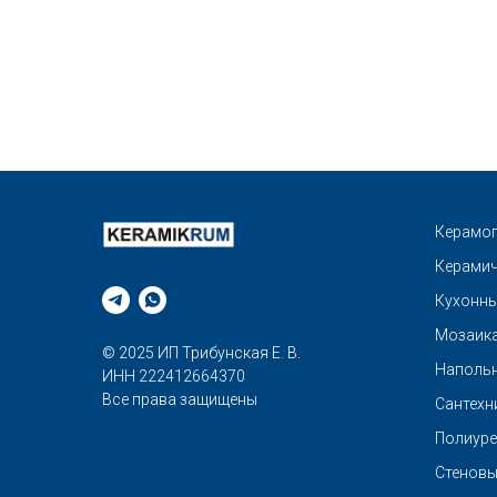
Керамог
Керамич
Кухонны
Мозаик
© 2025 ИП Трибунская Е. В.
Напольн
ИНН 222412664370
Все права защищены
Сантехн
Полиуре
Стеновы