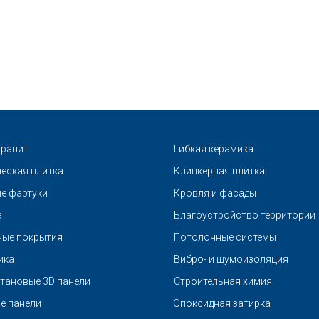
ранит
Гибкая керамика
еская плитка
Клинкерная плитка
е фартуки
Кровля и фасады
а
Благоустройство территории
ые покрытия
Потолочные системы
ика
Вибро- и шумоизоляция
тановые 3D панели
Строительная химия
е панели
Эпоксидная затирка