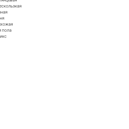
лянцевая
нескользкая
нная
хня
ихожая
я пола
никс