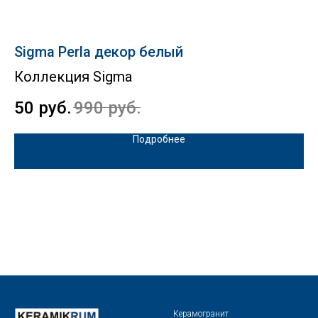
Sigma Perla декор белый
V
Коллекция Sigma
Vi
50
руб.
990
руб.
5
Подробнее
Керамогранит