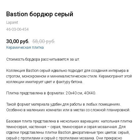
Bastion бордюр серый
Laparet
46-03-06-454
30,00
руб.
58,00
руб.
Керамическая плитка
Стоимость бордюра рассчитывается за шт.
Коллекция
Bastion серый идеально подходит для создания интерьера в
строгом, монохромном и минималистическом стиле. Керамогранит этой
коллекции имитирует цвет и фактуру бетона.
Плитка представлена в форматах: 20х40 см, 40X40.
Такой формат материала удобен для работы в любых помещениях.
Особенно в маленьких комнатах или в местах со сложной планировкой.
Базовая плита представлена в нескольких вариациях: напольная плитка
темно-серая, настенная – серая, темно-серая и серая мозаичная. Для
отделки представлены плитки
Bastion декоративные трех цветов: серый,
серый с пропилами и серый с пропилами мозаика. Они прекрасно