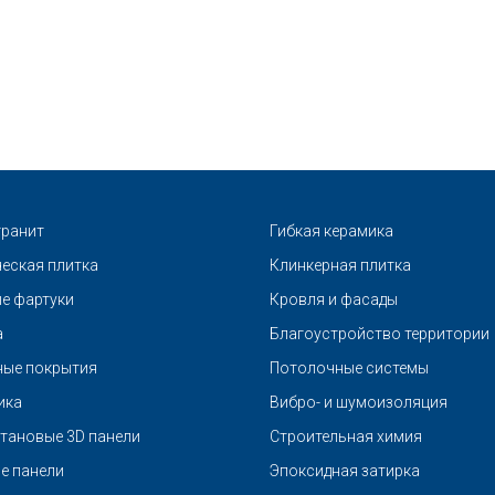
ранит
Гибкая керамика
еская плитка
Клинкерная плитка
е фартуки
Кровля и фасады
а
Благоустройство территории
ые покрытия
Потолочные системы
ика
Вибро- и шумоизоляция
тановые 3D панели
Строительная химия
е панели
Эпоксидная затирка