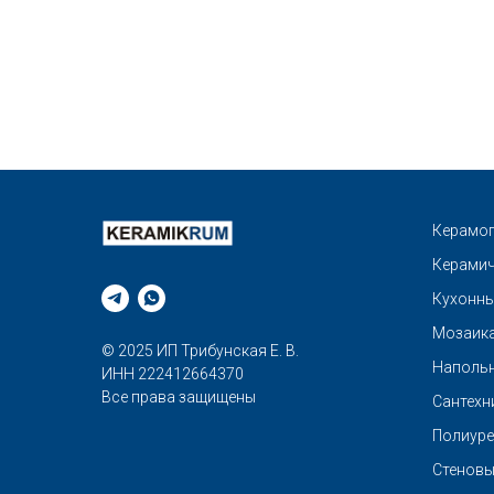
Керамог
Керамич
Кухонны
Мозаик
© 2025 ИП Трибунская Е. В.
Напольн
ИНН 222412664370
Все права защищены
Сантехн
Полиуре
Стеновы