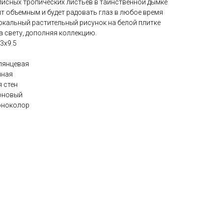
исных тропических листьев в таинственной дымке
т объемным и будет радовать глаз в любое время
еркальный растительный рисунок на белой плитке
а свету, дополняя коллекцию.
3х9.5
лянцевая
нная
я стен
фоновый
моноколор