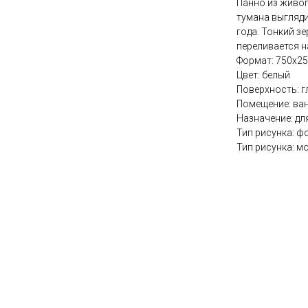
Панно из живоп
тумана выгляди
года. Тонкий з
переливается н
Формат: 750х25
Цвет: белый
Поверхность: г
Помещение: ва
Назначение: дл
Тип рисунка: 
Тип рисунка: 